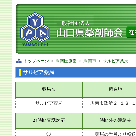
トップページ
＞
周南医療圏
＞
周南市
＞
サルビア薬局
サルビア薬局
薬局名
所在地
サルビア薬局
周南市政所２−１３−
24時間電話対応
時間外の連絡先
◯
薬局の番号より転送