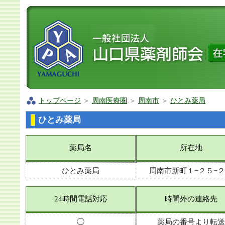
トップページ
＞
周南医療圏
＞
周南市
＞
ひとみ薬局
ひとみ薬局
薬局名
所在地
ひとみ薬局
周南市新町１−２５−
24時間電話対応
時間外の連絡先
◯
薬局の番号より転送